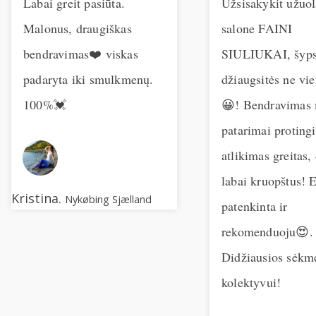
Labai greit pasiūta.
Užsisakykit užuol
Malonus, draugiškas
salone FAINI
bendravimas❤️ viskas
SIULIUKAI, šypso
padaryta iki smulkmenų.
džiaugsitės ne vi
100%💓
😀! Bendravimas 
patarimai protingi
atlikimas greitas,
labai kruopštus! 
Kristina.
Nykøbing Sjælland
patenkinta ir
rekomenduoju😍.
Didžiausios sėkm
kolektyvui!