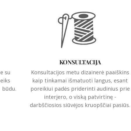
KONSULTACIJA
je su
Konsultacijos metu dizainerė paaiškins
teiks
kaip tinkamai išmatuoti langus, esant
u būdu.
poreikiui padės priderinti audinius prie
interjero, o viską patvirtinę -
darbščiosios siūvėjos kruopščiai pasiūs.