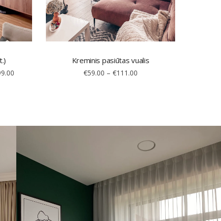
t.)
Kreminis pasiūtas vualis
99.00
€
59.00
–
€
111.00