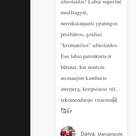
užuolaidas! Labai superinė
usimus - kvailus
medžiagytė,
😃 rezultatas
nereikalaujanti ypatingos
esčius.! Aukšta
priežiūros, gražiai
kybė ir
"krentančios" užuolaidos.
as pasiuvimas.
Esu labai patenkinta ir
 kartą ir
būtinai, kai norėsiu
oju 110 proc!
atsinaujint kambario
interjerą, kreipsiuosi vėl,
glė.
Kaunas
rekomenduoju visiems🤗
🥰👍
Daiva.
Marijampolė