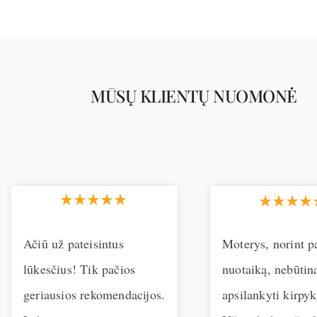
MŪSŲ KLIENTŲ NUOMONĖ
Ačiū už pateisintus
Moterys, norint pa
lūkesčius! Tik pačios
nuotaiką, nebūtin
geriausios rekomendacijos.
apsilankyti kirpyk