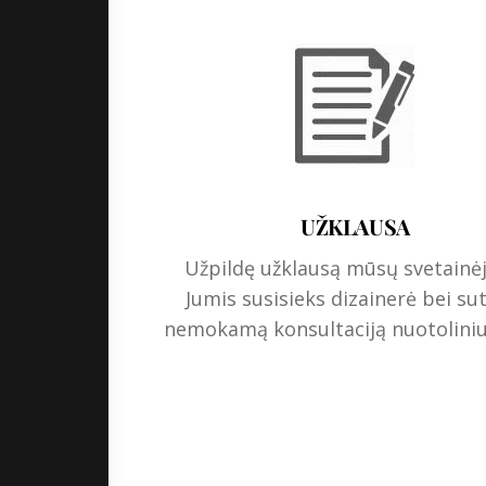
UŽKLAUSA
Užpildę užklausą mūsų svetainė
Jumis susisieks dizainerė bei su
nemokamą konsultaciją nuotolini