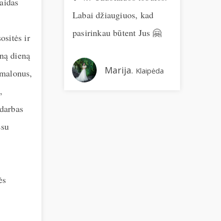
aidas
Labai džiaugiuos, kad
už
pasirinkau būtent Jus 🤗
bu
sitės ir
ma
eną dieną
Už
Marija.
Klaipėda
malonus,
pa
,
ž
 darbas
R
Esu
💯
ės