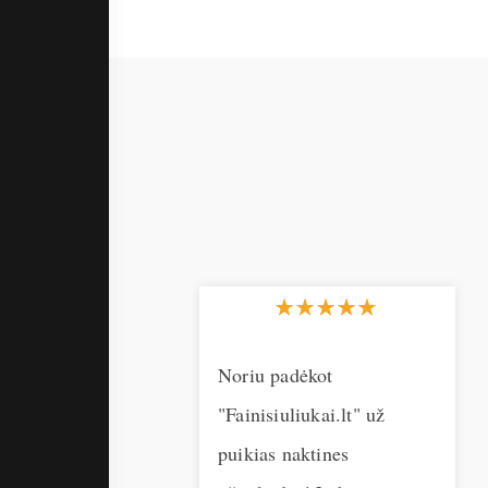
koti už labai
Noriu padėkot
gražų ir
"Fainisiuliukai.lt" už
ską
puikias naktines
. Buvo atsakyta