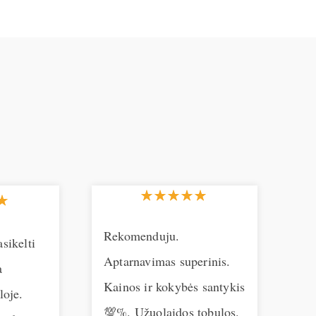
Rekomenduju.
Ač
sikelti
Aptarnavimas superinis.
už
a
Kainos ir kokybės santykis
ma
loje.
💯%. Užuolaidos tobulos.
be