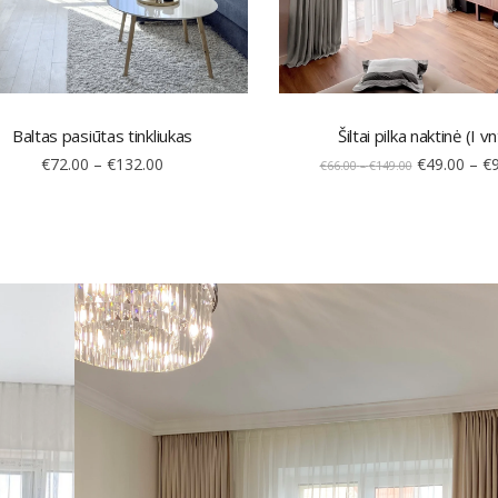
Baltas pasiūtas tinkliukas
Šiltai pilka naktinė (I vn
€
72.00
–
€
132.00
€
49.00
–
€
€
66.00
–
€
149.00