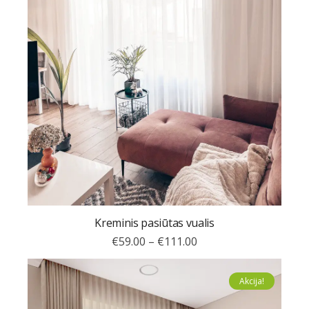
Kreminis pasiūtas vualis
€
59.00
–
€
111.00
Akcija!