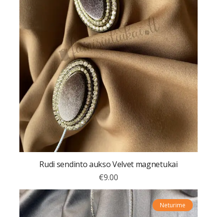
Rudi sendinto aukso Velvet magnetukai
€
9.00
Neturime