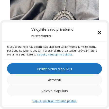
Valdykite savo privatumo
nustatymus
Mūsų svetainėje naudojami slapukai, kad užtikrintume jums teikiamų
paslaugų kokybę. Išjungdami šį pranešimą arba toliau naršydami šioje
svetainėje sutinkate su
slapukų naudojimo politika
.
Priimti visus slapukus
Atmesti
Valdyti slapukus
Slapukų politika
Privatumo politika
Pilki Velvet magnetukai