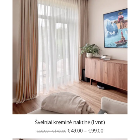
Švelniai kreminė naktinė (I vnt.)
€
49.00
–
€
99.00
€
66.00
–
€
149.00