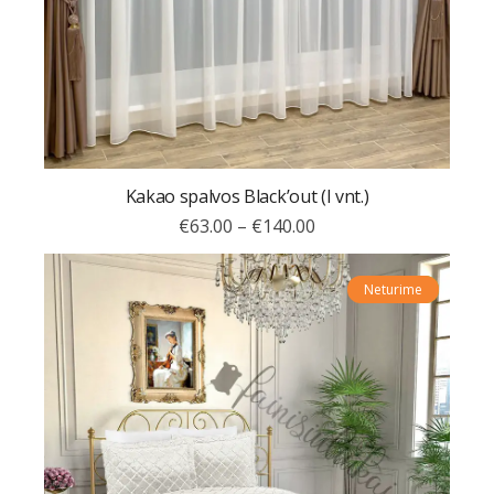
Kakao spalvos Black’out (I vnt.)
€
63.00
–
€
140.00
Neturime
Akcija!