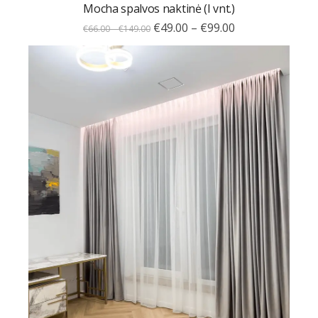
Mocha spalvos naktinė (I vnt.)
€
49.00
–
€
99.00
€
66.00
–
€
149.00