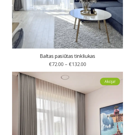
Baltas pasiūtas tinkliukas
€
72.00
–
€
132.00
Akcija!