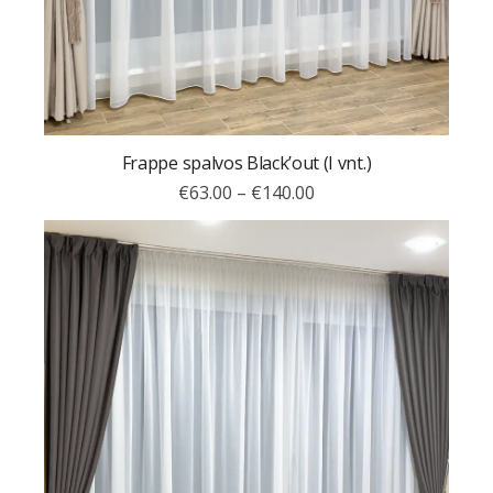
Frappe spalvos Black’out (I vnt.)
€
63.00
–
€
140.00