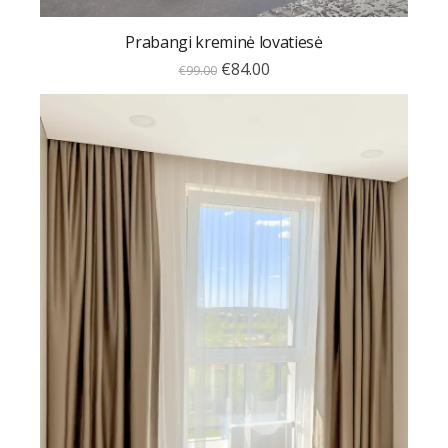
Prabangi kreminė lovatiesė
€
84.00
€
99.00