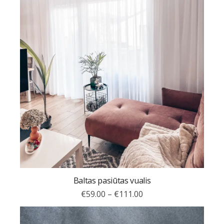
Baltas pasiūtas vualis
€
59.00
–
€
111.00