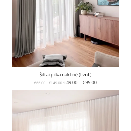
Šiltai pilka naktinė (I vnt.)
€
49.00
–
€
99.00
€
66.00
–
€
149.00