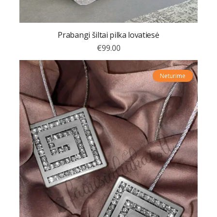
Prabangi šiltai pilka lovatiesė
€
99.00
Neturime