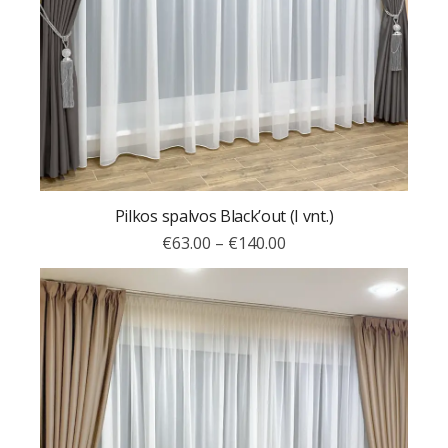
Pilkos spalvos Black’out (I vnt.)
€
63.00
–
€
140.00