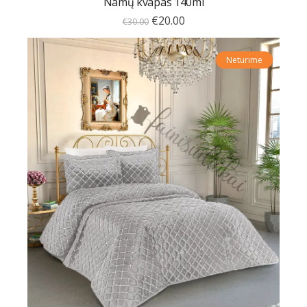
Namų kvapas 140ml
€
20.00
€
30.00
Neturime