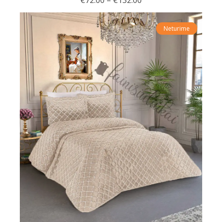
€
72.00
–
€
132.00
Neturime
Akcija!