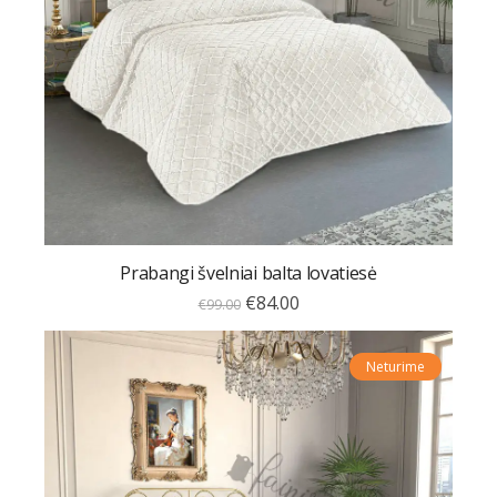
Prabangi švelniai balta lovatiesė
€
84.00
€
99.00
Neturime