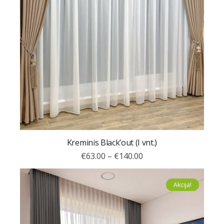
Kreminis Black’out (I vnt.)
€
63.00
–
€
140.00
Akcija!