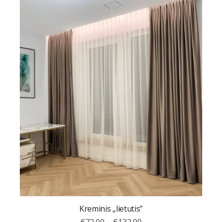
Kreminis „lietutis”