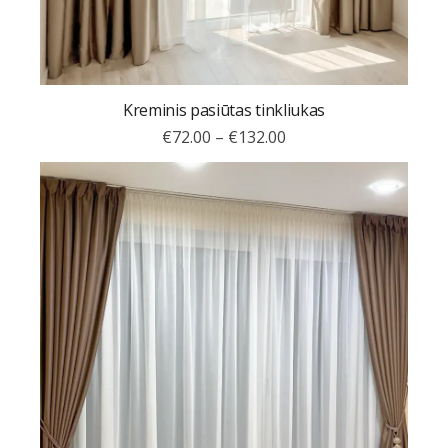
Kreminis pasiūtas tinkliukas
€
72.00
–
€
132.00