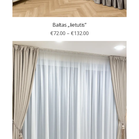
Baltas „lietutis”
€
72.00
–
€
132.00