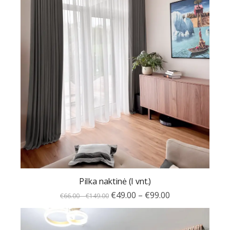
Pilka naktinė (I vnt.)
€
49.00
–
€
99.00
€
66.00
–
€
149.00