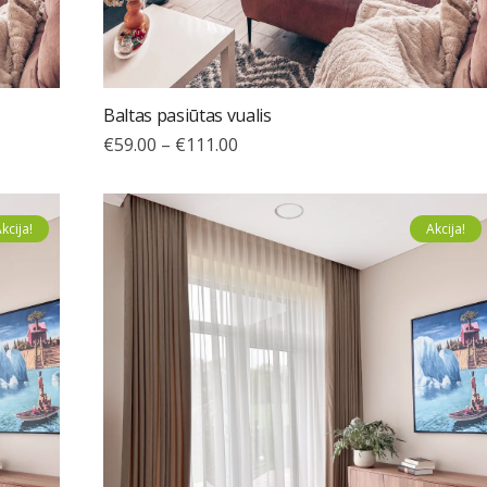
Baltas pasiūtas vualis
€
59.00
–
€
111.00
kcija!
Akcija!