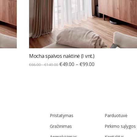
Mocha spalvos naktinė (I vnt.)
€
49.00
–
€
99.00
€
66.00
–
€
149.00
Pristatymas
Parduotuvė
Gražinimas
Pirkimo sąlygos
Apmokėjimas
Kontaktai