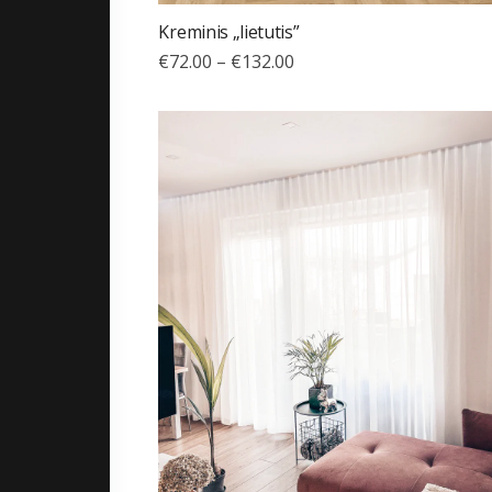
Kreminis „lietutis”
€
72.00
–
€
132.00