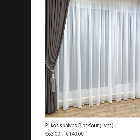
Pilkos spalvos Black’out (I vnt.)
€
63.00
–
€
140.00