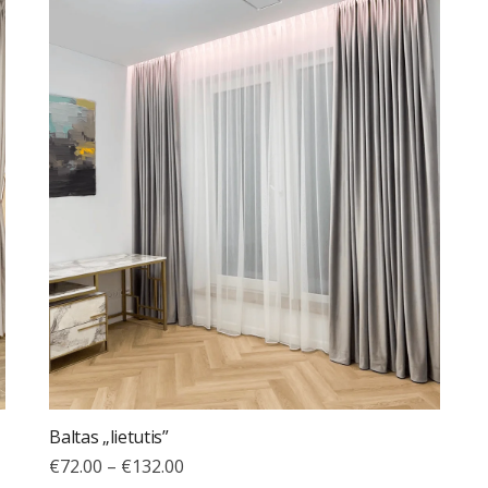
Baltas „lietutis”
€
72.00
–
€
132.00