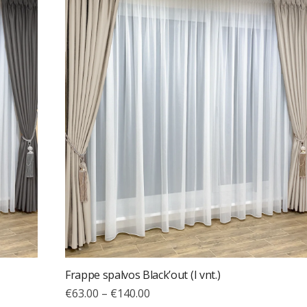
Frappe spalvos Black’out (I vnt.)
€
63.00
–
€
140.00