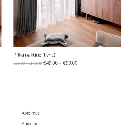
Pilka naktinė (I vnt.)
€
49.00
–
€
99.00
€
66.00
–
€
149.00
Apie mus
Audiniai