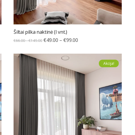
Šiltai pilka naktinė (I vnt.)
€
49.00
–
€
99.00
€
66.00
–
€
149.00
Akcija!