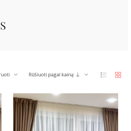
S
ruoti
Rūšiuoti pagal kainą: