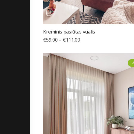
Kreminis pasiūtas vualis
€
59.00
–
€
111.00
A