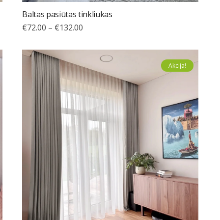
Baltas pasiūtas tinkliukas
€
72.00
–
€
132.00
Akcija!