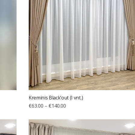
Kreminis Black’out (I vnt.)
€
63.00
–
€
140.00