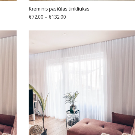
Kreminis pasiūtas tinkliukas
€
72.00
–
€
132.00