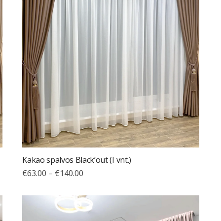
Kakao spalvos Black’out (I vnt.)
€
63.00
–
€
140.00