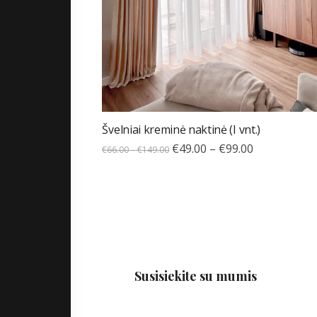
Švelniai kreminė naktinė (I vnt.)
€
49.00
–
€
99.00
€
66.00
–
€
149.00
Susisiekite su mumis