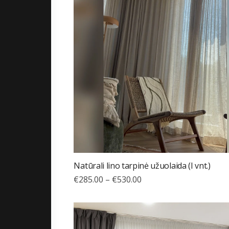
Natūrali lino tarpinė užuolaida (I vnt.)
€
285.00
–
€
530.00