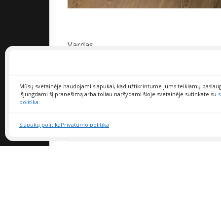
Vardas
Mūsų svetainėje naudojami slapukai, kad užtikrintume jums teikiamų paslau
El.paštas
Išjungdami šį pranešimą arba toliau naršydami šioje svetainėje sutinkate su
s
politika
.
Slapukų politika
Privatumo politika
Klausimas