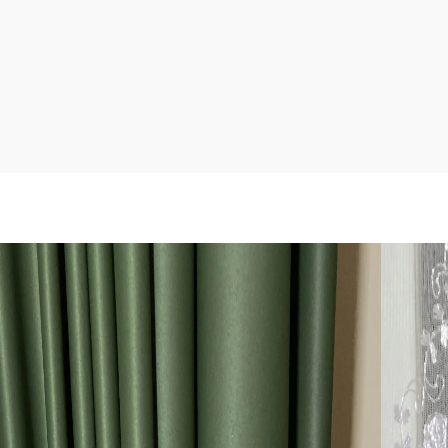
’out (visiškai nepralaidžių šviesai) Khaki žalsvos
udais kutosiukais (galime pasiūti be jų) ir balta matinio
inė su prabangiais raštais apačioje.
 100%