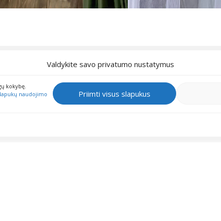
Valdykite savo privatumo nustatymus
gų kokybę.
Priimti visus slapukus
lapukų naudojimo