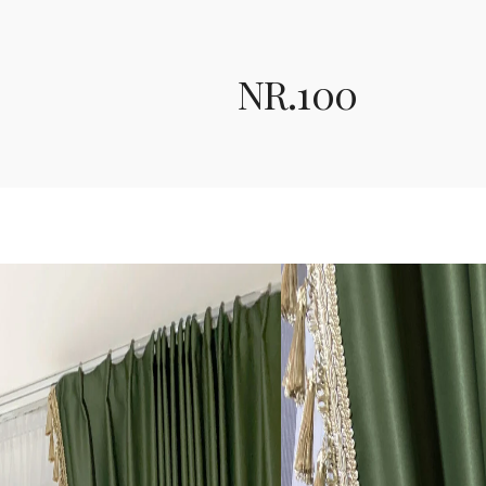
NR.100
Nr.100
Premium kokybės Black
spalvos naktinės su r
tinkliuko Verona dien
Sudėtis - poliesteris