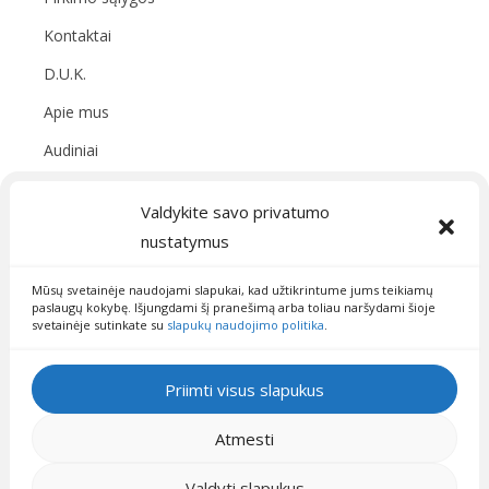
Kontaktai
D.U.K.
Apie mus
Audiniai
Susisiekite su mumis
Valdykite savo privatumo
nustatymus
09:00 - 19:00
info@fainisiuliukai.lt
Mūsų svetainėje naudojami slapukai, kad užtikrintume jums teikiamų
paslaugų kokybę. Išjungdami šį pranešimą arba toliau naršydami šioje
svetainėje sutinkate su
slapukų naudojimo politika
.
Priimti visus slapukus
Atmesti
FAINISIULIUKAI. VISOS TEISĖS SAUGOMOS.
Valdyti slapukus