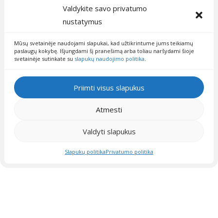
Valdykite savo privatumo
Premium kokybės Black’out (visiškai nepralaidžių
nustatymus
šviesai) pilkos spalvos naktinės su moderniu juodos
spalvos raštu ir balta šilkinio tinkliuko dieninė
Mūsų svetainėje naudojami slapukai, kad užtikrintume jums teikiamų
paslaugų kokybę. Išjungdami šį pranešimą arba toliau naršydami šioje
užuolaida be rašto. Sudėtis - poliesteris 100%
svetainėje sutinkate su
slapukų naudojimo politika
.
Priimti visus slapukus
Vardas
Atmesti
Valdyti slapukus
El.paštas
Slapukų politika
Privatumo politika
Klausimas