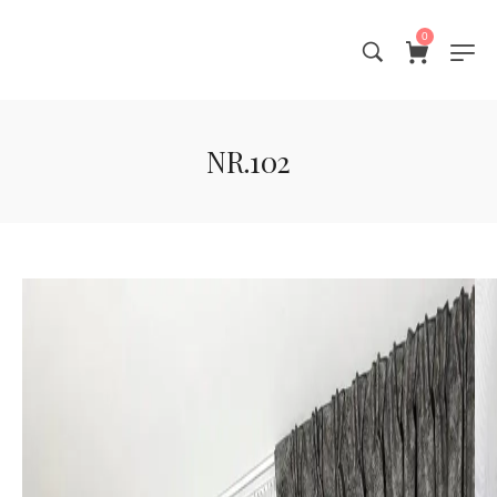
0
NR.102