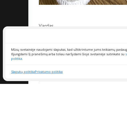
Vardas
Mūsų svetainėje naudojami slapukai, kad užtikrintume jums teikiamų paslau
El.paštas
Išjungdami šį pranešimą arba toliau naršydami šioje svetainėje sutinkate su
s
politika
.
Slapukų politika
Privatumo politika
Klausimas