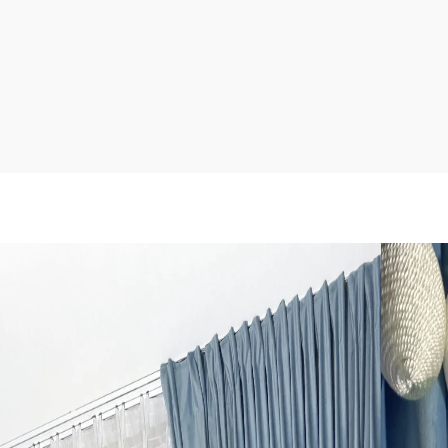
vos Velvet / Barchato naktinės ir tanki balta vualio
što.
 100%