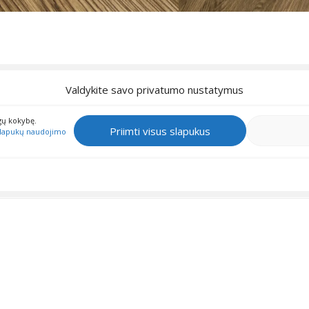
Valdykite savo privatumo nustatymus
gų kokybę.
Priimti visus slapukus
lapukų naudojimo