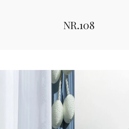
NR.108
Nr.108
Baby Blue žydros spal
audinio dieninė be ra
Sudėtis - poliesteris