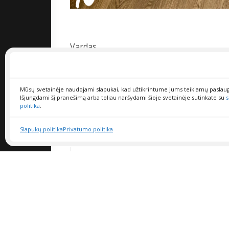
Vardas
Mūsų svetainėje naudojami slapukai, kad užtikrintume jums teikiamų paslau
El.paštas
Išjungdami šį pranešimą arba toliau naršydami šioje svetainėje sutinkate su
s
politika
.
Slapukų politika
Privatumo politika
Klausimas