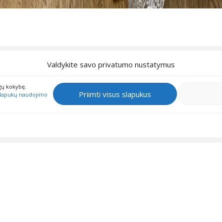
Valdykite savo privatumo nustatymus
gų kokybę.
Priimti visus slapukus
lapukų naudojimo