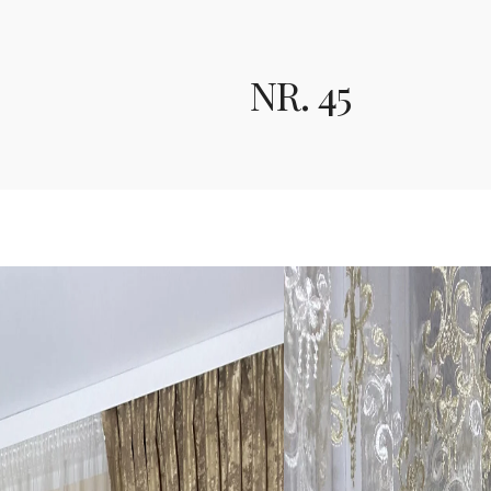
NR. 45
Nr. 45
Švelnios kreminės sp
dieninė su prabangiai
~palangės.
Sudėtis - poliesteris