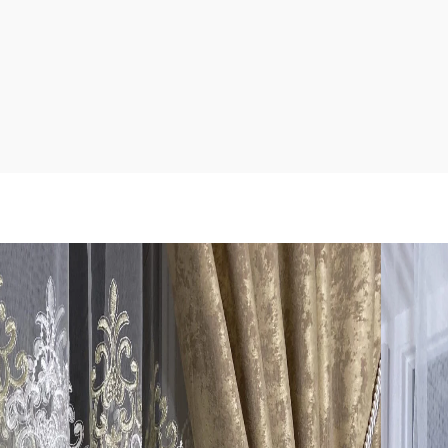
alvos Dėmėtos naktinės ir kreminė matinio tinkliuko
s aukso bei cappuchino spalvos raštais apačioje ir iki
 100%