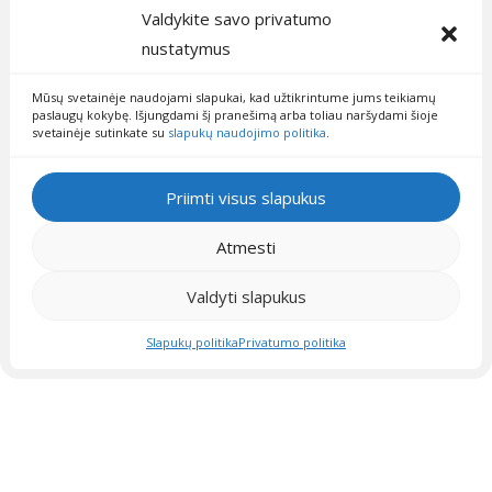
Valdykite savo privatumo
Aukso spalvos naktinės su akmens faktūros efektu ir
nustatymus
kreminė matinio tinkliuko Mocha dieninė su aukso
spalvos prabangiais raštais apačioje.
Mūsų svetainėje naudojami slapukai, kad užtikrintume jums teikiamų
paslaugų kokybę. Išjungdami šį pranešimą arba toliau naršydami šioje
Sudėtis - poliesteris 100%
svetainėje sutinkate su
slapukų naudojimo politika
.
Priimti visus slapukus
Vardas
Atmesti
Valdyti slapukus
El.paštas
Slapukų politika
Privatumo politika
Klausimas