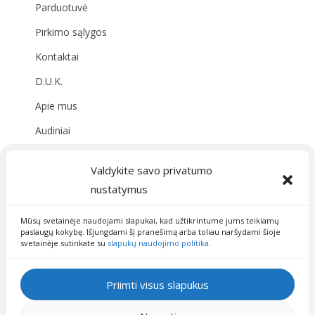
Parduotuvė
Pirkimo sąlygos
Kontaktai
D.U.K.
Apie mus
Audiniai
Valdykite savo privatumo
Susisiekite su mumis
nustatymus
09:00 - 19:00
info@fainisiuliukai.lt
Mūsų svetainėje naudojami slapukai, kad užtikrintume jums teikiamų
paslaugų kokybę. Išjungdami šį pranešimą arba toliau naršydami šioje
svetainėje sutinkate su
slapukų naudojimo politika
.
Priimti visus slapukus