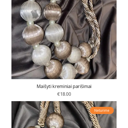
Maišyti kreminiai parišimai
€
18.00
Neturime