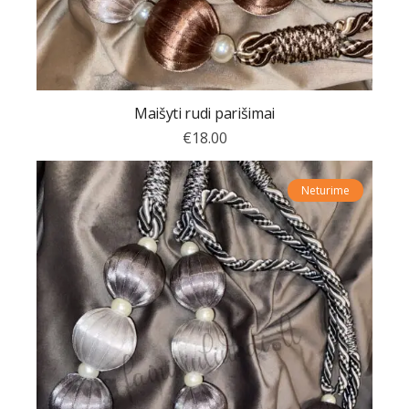
Maišyti rudi parišimai
€
18.00
Neturime