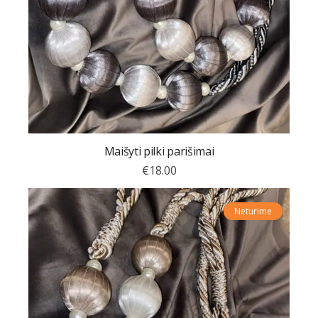
Maišyti pilki parišimai
€
18.00
Neturime