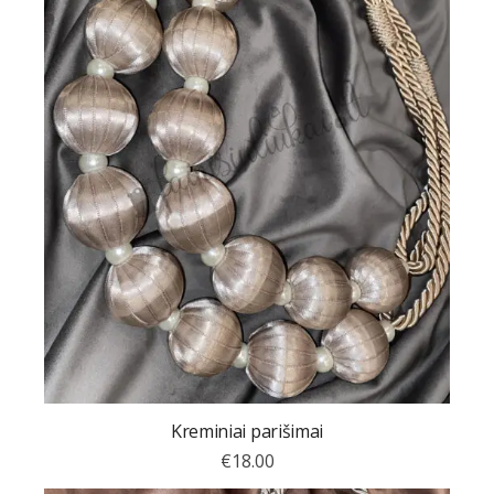
Kreminiai parišimai
€
18.00