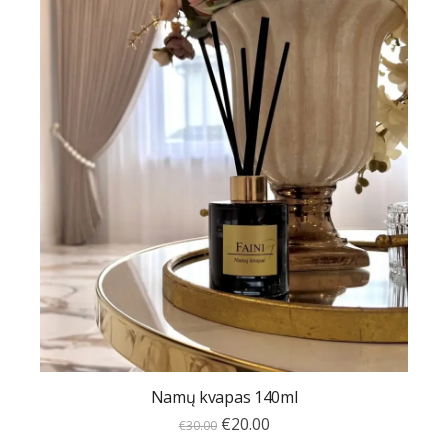
Namų kvapas 140ml
€
20.00
€
30.00