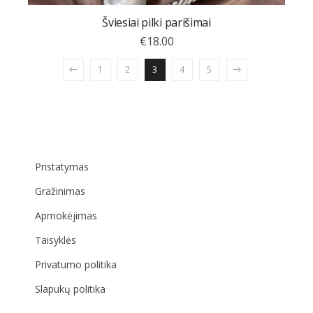
Šviesiai pilki parišimai
€
18.00
1
2
3
4
5
Pristatymas
Gražinimas
Apmokėjimas
Taisyklės
Privatumo politika
Slapukų politika