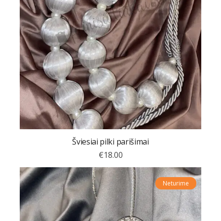
Šviesiai pilki parišimai
€
18.00
Neturime