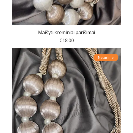
Maišyti kreminiai parišimai
€
18.00
Neturime