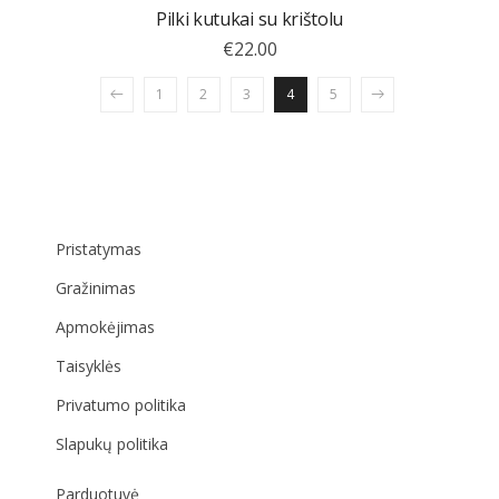
Pilki kutukai su krištolu
€
22.00
1
2
3
4
5
Pristatymas
Gražinimas
Apmokėjimas
Taisyklės
Privatumo politika
Slapukų politika
Parduotuvė