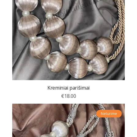
Kreminiai parišimai
€
18.00
Neturime