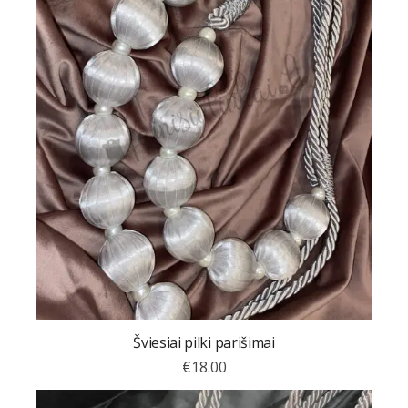
Šviesiai pilki parišimai
€
18.00