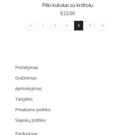
Pilki kutukai su krištolu
€
22.00
1
2
3
4
5
Pristatymas
Gražinimas
Apmokėjimas
Taisyklės
Privatumo politika
Slapukų politika
Parduotuvė