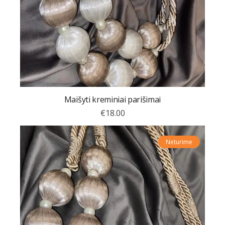
Maišyti kreminiai parišimai
€
18.00
Neturime