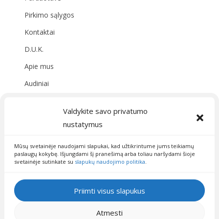
Pirkimo sąlygos
Kontaktai
D.U.K.
Apie mus
Audiniai
Valdykite savo privatumo
Susisiekite su mumis
nustatymus
09:00 - 19:00
info@fainisiuliukai.lt
Mūsų svetainėje naudojami slapukai, kad užtikrintume jums teikiamų
paslaugų kokybę. Išjungdami šį pranešimą arba toliau naršydami šioje
svetainėje sutinkate su
slapukų naudojimo politika
.
Priimti visus slapukus
Atmesti