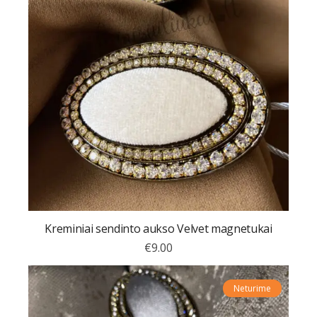
Kreminiai sendinto aukso Velvet magnetukai
€
9.00
Neturime