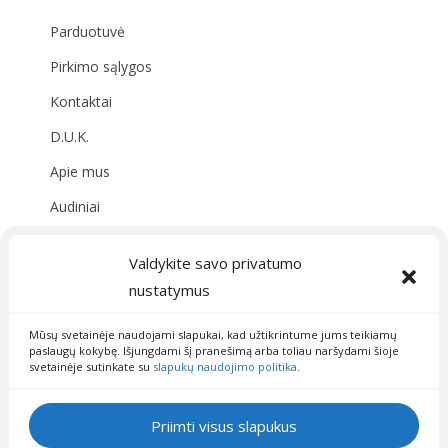
Parduotuvė
Pirkimo sąlygos
Kontaktai
D.U.K.
Apie mus
Audiniai
Valdykite savo privatumo
Susisiekite su mumis
nustatymus
09:00 - 19:00
info@fainisiuliukai.lt
Mūsų svetainėje naudojami slapukai, kad užtikrintume jums teikiamų
paslaugų kokybę. Išjungdami šį pranešimą arba toliau naršydami šioje
svetainėje sutinkate su
slapukų naudojimo politika
.
Priimti visus slapukus