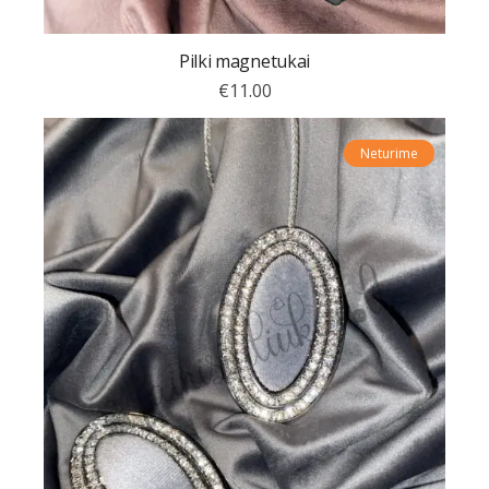
Pilki magnetukai
€
11.00
Neturime