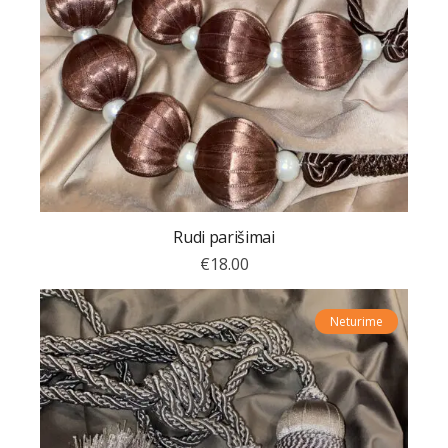
Rudi parišimai
€
18.00
Neturime