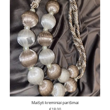
Maišyti kreminiai parišimai
€
18.00