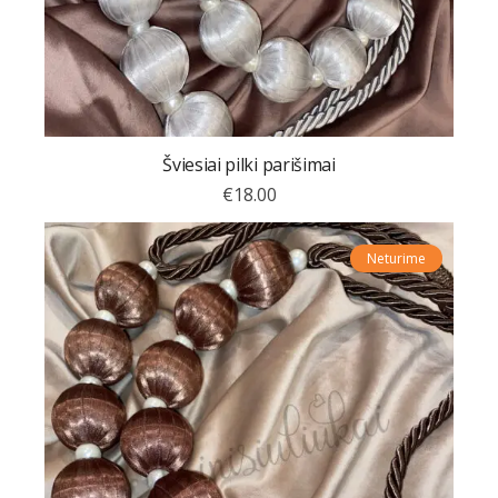
Šviesiai pilki parišimai
€
18.00
Neturime