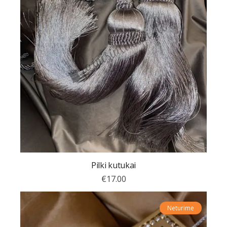
Pilki kutukai
€
17.00
Neturime