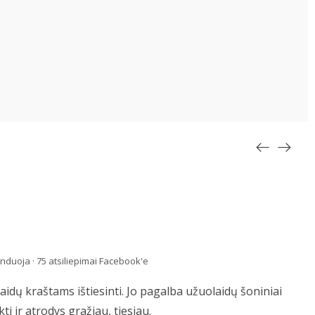
uoja · 75 atsiliepimai Facebook'e
laidų kraštams ištiesinti. Jo pagalba užuolaidų šoniniai
i ir atrodys gražiau, tiesiau.