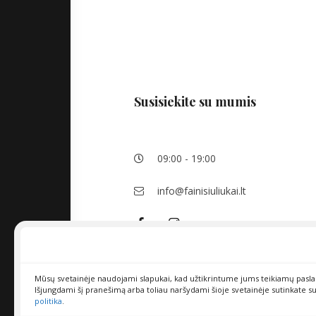
Susisiekite su mumis
09:00 - 19:00
info@fainisiuliukai.lt
Mūsų svetainėje naudojami slapukai, kad užtikrintume jums teikiamų pasl
Išjungdami šį pranešimą arba toliau naršydami šioje svetainėje sutinkate s
politika
.
FAINISIULIUKAI. VISOS TEISĖS SAUGOMOS.