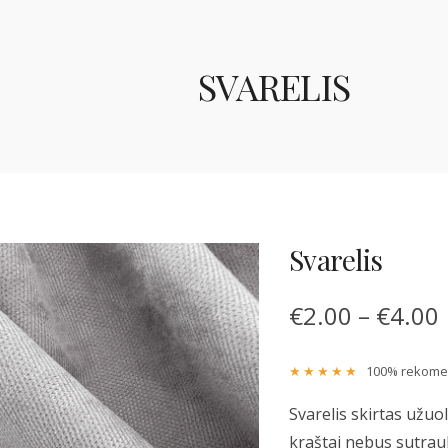
SVARELIS
Svarelis
€
2.00
–
€
4.00
★★★★★
100% rekomend
Svarelis skirtas užuo
kraštai nebus sutraukt