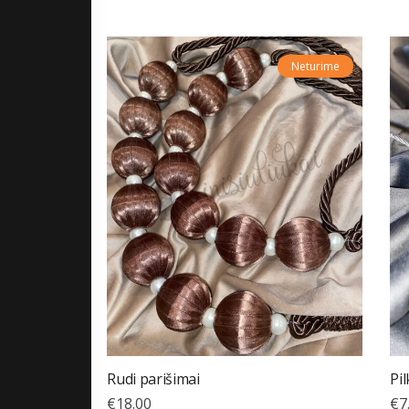
Neturime
Rudi parišimai
Pi
€
18.00
€
7