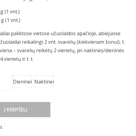
g (1 vnt.)
g (1 vnt.)
ialiai paliktose vietose užuolaidos apačioje, abiejuose
žuolaidai reikalingi 2 vnt. svarelių (kiekvienam šonui), t.
 viena – svarelių reikėtų 2 vienetų, jei naktinės/dieninės
 vienetų ir t. t.
Dieninei
Naktinei
Į KREPŠELĮ
d.