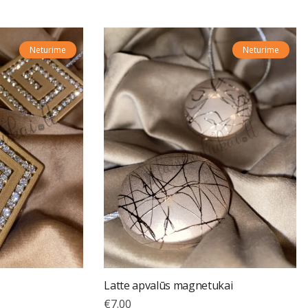
Neturime
Neturime
Latte apvalūs magnetukai
€
7.00