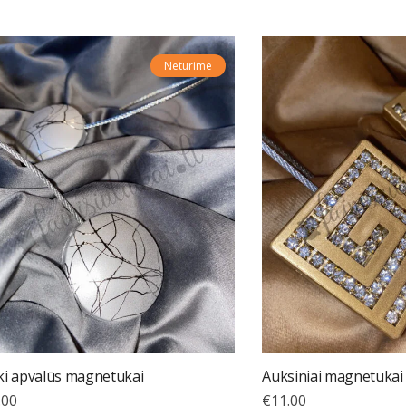
Neturime
lki apvalūs magnetukai
Auksiniai magnetukai
.00
€
11.00