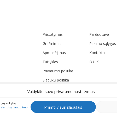
Pristatymas
Parduotuvė
Gražinimas
Pirkimo sąlygos
Apmokėjimas
Kontaktai
Taisyklės
D.U.K.
Privatumo politika
Slapukų politika
Valdykite savo privatumo nustatymus
augų kokybę.
Priimti visus slapukus
u
slapukų naudojimo