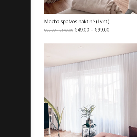
Mocha spalvos naktinė (I vnt.)
€
49.00
–
€
99.00
€
66.00
–
€
149.00