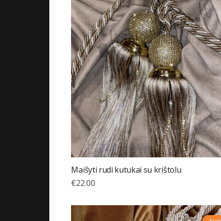
Maišyti rudi kutukai su krištolu
€
22.00