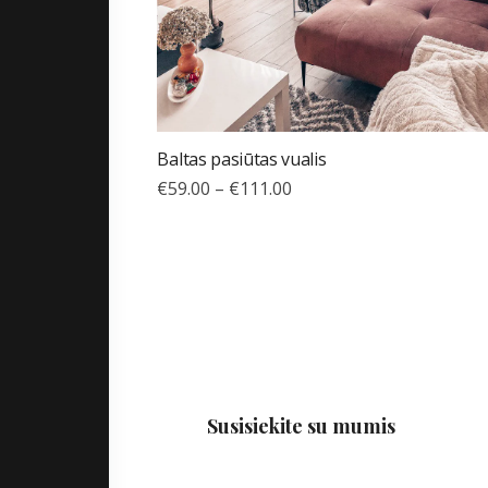
Baltas pasiūtas vualis
€
59.00
–
€
111.00
Susisiekite su mumis