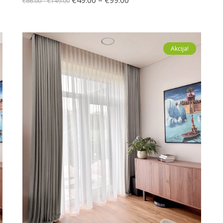
€
66.00
–
€
149.00
Akcija!