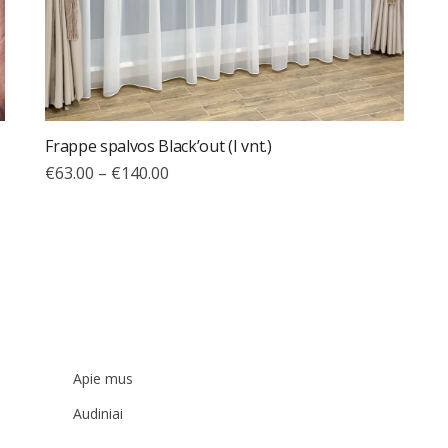
Frappe spalvos Black’out (I vnt.)
€
63.00
–
€
140.00
Apie mus
Audiniai