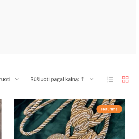
ruoti
Rūšiuoti pagal kainą:
Neturime