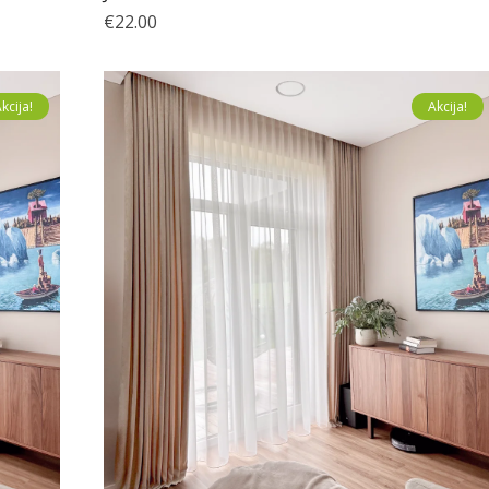
€
22.00
kcija!
Akcija!