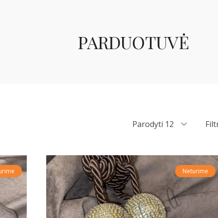
PARDUOTUVĖ
Parodyti 12
Filt
urime
Neturime