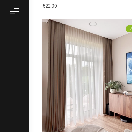
€
22.00
A