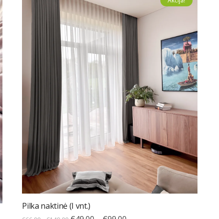
Akcija!
Pilka naktinė (I vnt.)
€
49.00
–
€
99.00