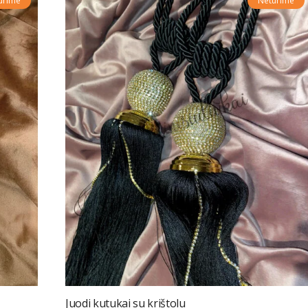
urime
Neturime
Juodi kutukai su krištolu