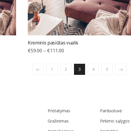
Kreminis pasiūtas vualis
€
59.00
–
€
111.00
1
2
3
4
5
Pristatymas
Parduotuvė
Gražinimas
Pirkimo sąlygos