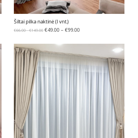
Šiltai pilka naktinė (I vnt.)
€
49.00
–
€
99.00
€
66.00
–
€
149.00