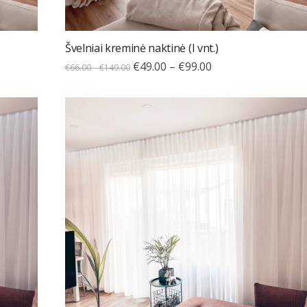
Švelniai kreminė naktinė (I vnt.)
€
49.00
–
€
99.00
€
66.00
–
€
149.00